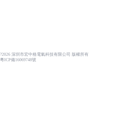
公司簡介
聯系我們
產品展示
核心優勢
資質證書
核心優勢
?2026 深圳市宏中格電氣科技有限公司 版權所有
鑄 就 堅 硬 的 品 牌 理 念
粵ICP備16069748號
感谢您访问我们的网站，您可能还对以下资源感兴趣：
實力品牌
补课H湿1V1
01
志爾防爆電器專業制造防爆產品多年,口碑佳,實
強,產品有保障,有完整的售后服務體系,多個行業
及單位推薦使用。如電網,深圳清華大學,中國能
集團,京東方,富士康,等企業均使用志爾產品。
特色現代化示范區建設項目
特色工業化示
簡介：該項目位于區域范圍內，規
簡介：該項目位于
劃邊界大致是東南側以戍浦江為
界大致是東南側以
03
界，規劃面積約4838畝，其中核心
積約4838畝，其中
工廠直銷
區面積約為1.1平方公里。
方