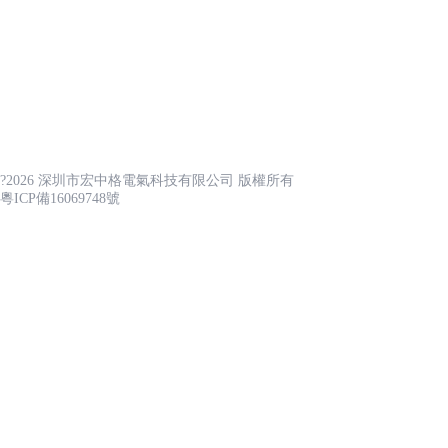
公司簡介
聯系我們
產品展示
核心優勢
資質證書
核心優勢
?2026 深圳市宏中格電氣科技有限公司 版權所有
鑄 就 堅 硬 的 品 牌 理 念
粵ICP備16069748號
感谢您访问我们的网站，您可能还对以下资源感兴趣：
實力品牌
补课H湿1V1
01
志爾防爆電器專業制造防爆產品多年,口碑佳,實
強,產品有保障,有完整的售后服務體系,多個行業
及單位推薦使用。如電網,深圳清華大學,中國能
集團,京東方,富士康,等企業均使用志爾產品。
特色現代化示范區建設項目
特色工業化示
簡介：該項目位于區域范圍內，規
簡介：該項目位于
劃邊界大致是東南側以戍浦江為
界大致是東南側以
03
界，規劃面積約4838畝，其中核心
積約4838畝，其中
工廠直銷
區面積約為1.1平方公里。
方