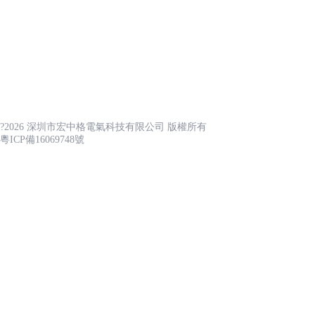
公司簡介
聯系我們
產品展示
核心優勢
資質證書
核心優勢
?2026 深圳市宏中格電氣科技有限公司 版權所有
鑄 就 堅 硬 的 品 牌 理 念
粵ICP備16069748號
感谢您访问我们的网站，您可能还对以下资源感兴趣：
實力品牌
补课H湿1V1
01
志爾防爆電器專業制造防爆產品多年,口碑佳,實
強,產品有保障,有完整的售后服務體系,多個行業
及單位推薦使用。如電網,深圳清華大學,中國能
集團,京東方,富士康,等企業均使用志爾產品。
特色現代化示范區建設項目
特色工業化示
簡介：該項目位于區域范圍內，規
簡介：該項目位于
劃邊界大致是東南側以戍浦江為
界大致是東南側以
03
界，規劃面積約4838畝，其中核心
積約4838畝，其中
工廠直銷
區面積約為1.1平方公里。
方